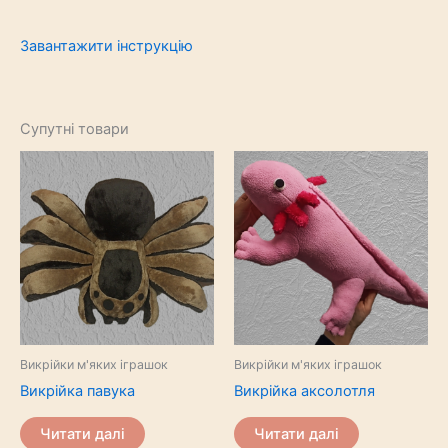
Завантажити інструкцію
Супутні товари
Викрійки м'яких іграшок
Викрійки м'яких іграшок
Викрійка павука
Викрійка аксолотля
Читати далі
Читати далі