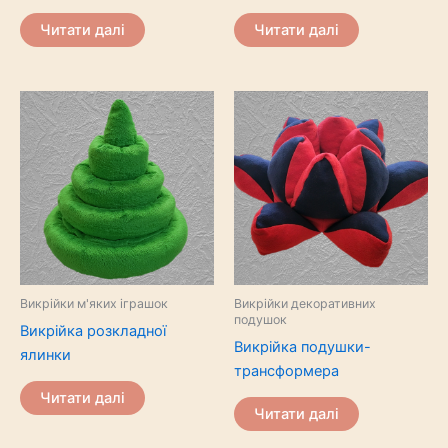
Читати далі
Читати далі
Викрійки м'яких іграшок
Викрійки декоративних
подушок
Викрійка розкладної
Викрійка подушки-
ялинки
трансформера
Читати далі
Читати далі