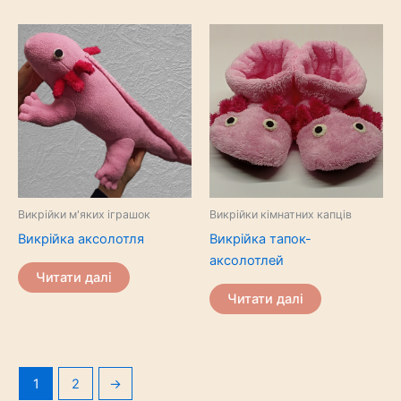
Викрійки м'яких іграшок
Викрійки кімнатних капців
Викрійка аксолотля
Викрійка тапок-
аксолотлей
Читати далі
Читати далі
1
2
→