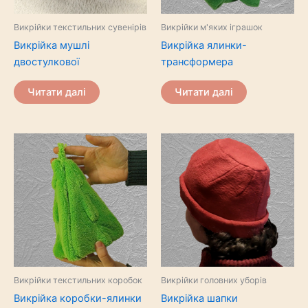
Викрійки текстильних сувенірів
Викрійки м'яких іграшок
Викрійка мушлі
Викрійка ялинки-
двостулкової
трансформера
Читати далі
Читати далі
Викрійки текстильних коробок
Викрійки головних уборів
Викрійка коробки-ялинки
Викрійка шапки