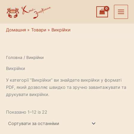
Перейти
до
вмісту
Домашня
Товари
Викрійки
Головна
/ Викрійки
Викрійки
У категорії “Викрійки” ви знайдете викрійки у форматі
PDF, який дозволяє швидко та зручно завантажувати та
друкувати викрійки.
Сортовано
Показано 1–12 із 22
за
останнім