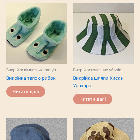
Викрійки кімнатних капців
Викрійки головних уборів
Викрійка тапок-рибок
Викрійка шляпи Кискэ
Урахара
Читати далі
Читати далі