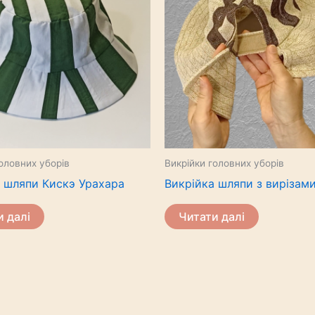
оловних уборів
Викрійки головних уборів
 шляпи Кискэ Урахара
Викрійка шляпи з вирізам
и далі
Читати далі