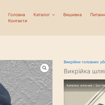
Головна
Каталог
Вишивка
Питанн
Контакти
Викрійки головних уб
Викрійка шля
Капелюх жіночий / Sun Ha