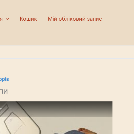
я
Кошик
Мій обліковий запис
орів
пи
t