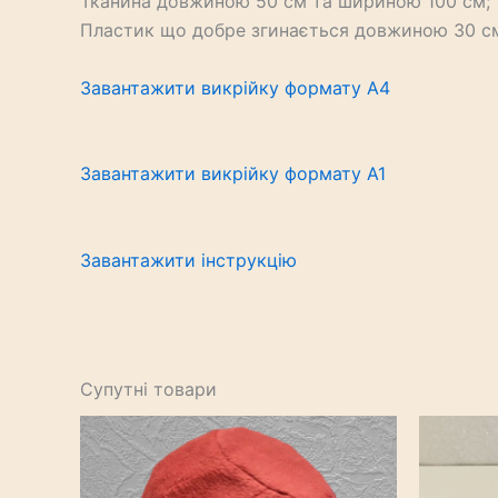
Тканина довжиною 50 см та шириною 100 см;
Пластик що добре згинається довжиною 30 см
Завантажити викрійку формату А4
Завантажити викрійку формату А1
Завантажити інструкцію
Супутні товари