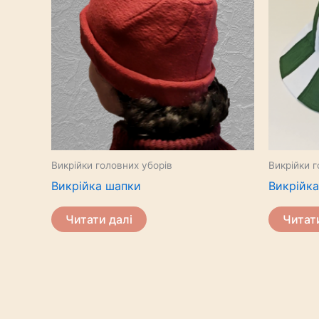
Викрійки головних уборів
Викрійки г
Викрійка шапки
Викрійка
Читати далі
Читат