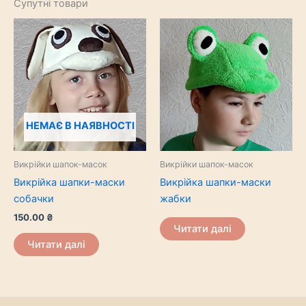
Супутні товари
НЕМАЄ В НАЯВНОСТІ
Викрійки шапок-масок
Викрійки шапок-масок
Викрійка шапки-маски
Викрійка шапки-маски
собачки
жабки
150.00
₴
Читати далі
Читати далі