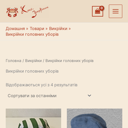
Перейти
до
вмісту
Домашня
Товари
Викрійки
Викрійки головних уборів
Головна
/
Викрійки
/ Викрійки головних уборів
Викрійки головних уборів
Сортовано
Відображаються усі з 4 результатів
за
останнім