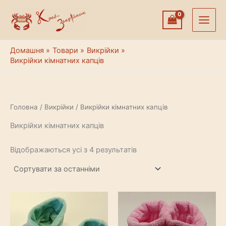
Перейти
до
вмісту
Домашня
Товари
Викрійки
Викрійки кімнатних капців
Головна
/
Викрійки
/ Викрійки кімнатних капців
Викрійки кімнатних капців
Сортовано
Відображаються усі з 4 результатів
за
останнім