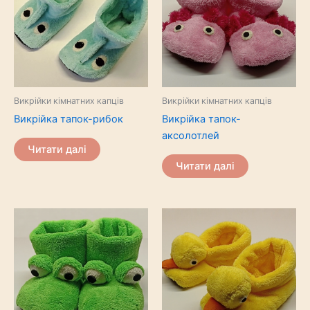
Викрійки кімнатних капців
Викрійки кімнатних капців
Викрійка тапок-рибок
Викрійка тапок-
аксолотлей
Читати далі
Читати далі