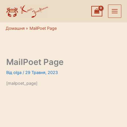
Перейти
до
вмісту
Домашня
MailPoet Page
MailPoet Page
Від
olga
/
29 Травня, 2023
[mailpoet_page]